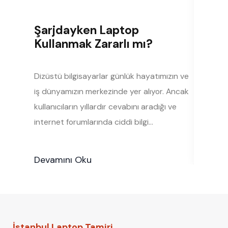
Şarjdayken Laptop
En Yay
Kullanmak Zararlı mı?
Hatası
Düzelt
Dizüstü bilgisayarlar günlük hayatımızın ve
Bilgisaya
iş dünyamızın merkezinde yer alıyor. Ancak
veriyor y
kullanıcıların yıllardır cevabını aradığı ve
makalede 
internet forumlarında ciddi bilgi…
hatasını,
Devamını Oku
Devamın
İstanbul Laptop Tamiri