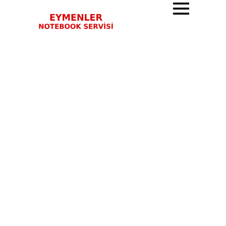
BIOS Ayarları Nasıl
Yapılır? (Başlangıç
Sorunları İçin Detaylı
Rehber)