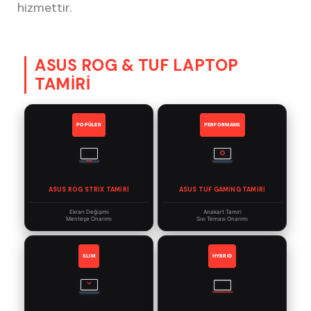
hizmettir.
ASUS ROG & TUF LAPTOP
TAMİRİ
POPÜLER
PERFORMANS
ASUS ROG STRIX TAMIRI
ASUS TUF GAMING TAMIRI
Ekran Değişimi
Anakart Tamiri
Menteşe Onarımı
Sıvı Teması Onarımı
SLIM
HYBRID