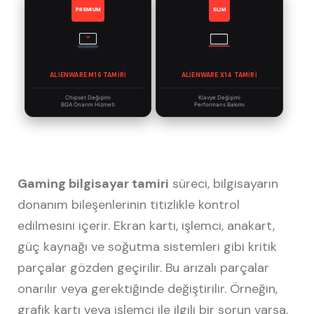
PREMIUM
SLIM
ALIENWARE M16 TAMIRI
ALIENWARE X14 TAMIRI
Chipset Değişimi
Klavye Değişimi
BGA Onarım Hizmeti
Performans Bakımı
Gaming bilgisayar tamiri
süreci, bilgisayarın
donanım bileşenlerinin titizlikle kontrol
edilmesini içerir. Ekran kartı, işlemci, anakart,
güç kaynağı ve soğutma sistemleri gibi kritik
parçalar gözden geçirilir. Bu arızalı parçalar
onarılır veya gerektiğinde değiştirilir. Örneğin,
grafik kartı veya işlemci ile ilgili bir sorun varsa,