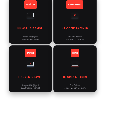
POPÜLER
PERFORMANS
HP VICTUS 15 TAMIRI
HP VICTUS 16 TAMIRI
Ekran Değişimi
Anakart Tamiri
Menteşe Onarımı
Sıvı Teması Onarımı
GAMING
ELITE
HP OMEN 16 TAMIRI
HP OMEN 17 TAMIRI
Chipset Değişimi
Fan Bakımı
BGA Onarım Hizmeti
Termal Macun Değişimi