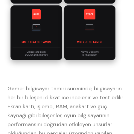
SLIM
CYBER
MSI STEALTH TAMIRI
MSI PULSE TAMIRI
Chipset Değişimi
Klavye Değişimi
BGA Onarım Hizmeti
Termal Bakım
Gamer bilgisayar tamiri sürecinde, bilgisayarın
her bir bileşeni dikkatlice incelenir ve test edilir.
Ekran kartı, işlemci, RAM, anakart ve güç
kaynağı gibi bileşenler, oyun bilgisayarının
performansını doğrudan etkileyen unsurlar
olduğundan, bu parçalar üzerinden yapılan