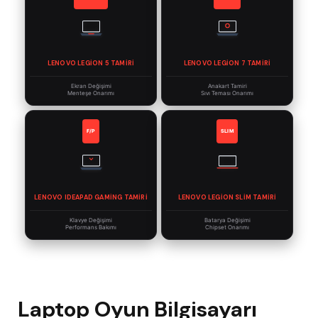
LENOVO LEGION 5 TAMIRI
LENOVO LEGION 7 TAMIRI
Ekran Değişimi
Anakart Tamiri
Menteşe Onarımı
Sıvı Teması Onarımı
F/P
SLIM
LENOVO IDEAPAD GAMING TAMIRI
LENOVO LEGION SLIM TAMIRI
Klavye Değişimi
Batarya Değişimi
Performans Bakımı
Chipset Onarımı
Laptop Oyun Bilgisayarı