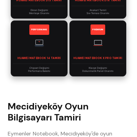
HUAWEI MATEBOOK D15 TAMIRI
HUAWEI MATEBOOK D14 TAMIRI
Ekran Değişimi
Anakart Tamiri
Menteşe Onarımı
Sıvı Teması Onarımı
PERFORMANS
PREMIUM
HUAWEI MATEBOOK 14 TAMIRI
HUAWEI MATEBOOK X PRO TAMIRI
Chipset Değişimi
Klavye Değişimi
Performans Bakımı
Dokunmatik Panel Onarımı
Mecidiyeköy Oyun
Bilgisayarı Tamiri
Eymenler Notebook, Mecidiyeköy'de oyun