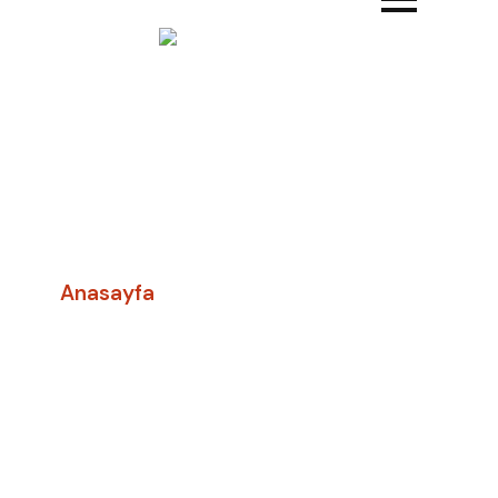
Oyun Bilgisayarı
Tamiri
Anasayfa
-
Oyun Bilgisayarı Tamiri