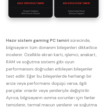
ASUS ZEPHYRUS TAMIRI
ASUS ROG FLOW TAMIRI
Chipset Değişimi
Dokunmatik Panel
BGA Onarım Hizmeti
Batarya Değişimi
Hazır sistem gaming PC tamiri
sürecinde,
bilgisayarın tüm donanım bileşenleri dikkatlice
incelenir. Özellikle ekran kartı, işlemci, anakart,
RAM ve soğutma sistemi gibi oyun
performansını doğrudan etkileyen bileşenler
test edilir. Eğer bu bileşenlerde herhangi bir
arıza veya performans düşüşü varsa, ilgili
parçalar onarılır veya yenileriyle değiştirilir.
Ayrıca, bilgisayarın ısınma sorunları için fanlar
temizlenir, termal macun yenilenir ve soğutma