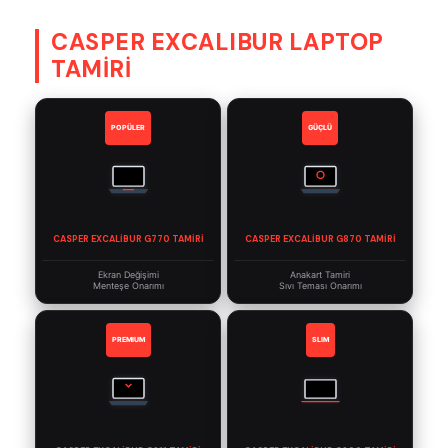
CASPER EXCALIBUR LAPTOP
TAMİRİ
POPÜLER
GÜÇLÜ
CASPER EXCALIBUR G770 TAMIRI
CASPER EXCALIBUR G870 TAMIRI
Ekran Değişimi
Anakart Tamiri
Menteşe Onarımı
Sıvı Teması Onarımı
PREMIUM
SLIM