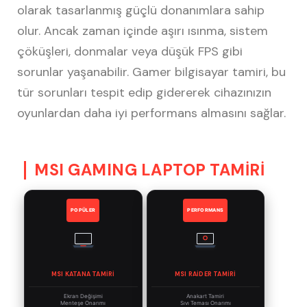
olarak tasarlanmış güçlü donanımlara sahip
olur. Ancak zaman içinde aşırı ısınma, sistem
çöküşleri, donmalar veya düşük FPS gibi
sorunlar yaşanabilir. Gamer bilgisayar tamiri, bu
tür sorunları tespit edip gidererek cihazınızın
oyunlardan daha iyi performans almasını sağlar.
MSI GAMING LAPTOP TAMİRİ
POPÜLER
PERFORMANS
MSI KATANA TAMIRI
MSI RAIDER TAMIRI
Ekran Değişimi
Anakart Tamiri
Menteşe Onarımı
Sıvı Teması Onarımı