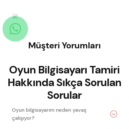
Müşteri Yorumları
Size
Nasıl
Yardımcı
Oyun Bilgisayarı Tamiri
Olabiliriz?
Hakkında Sıkça Sorulan
Sorular
Oyun bilgisayarım neden yavaş
çalışıyor?