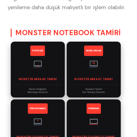
yenileme daha düşük maliyetli bir işlem olabilir.
MONSTER NOTEBOOK TAMİRİ
POPÜLER
GENİŞ EKRAN
MONSTER ABRA A5 TAMIRI
MONSTER ABRA A7 TAMIRI
Ekran Değişimi
Anakart Tamiri
Menteşe Onarımı
Sıvı Teması Onarımı
PERFORMANS
PREMIUM
MONSTER TULPAR T5 TAMIRI
MONSTER TULPAR T7 TAMIRI