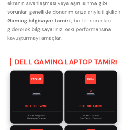
ekranın siyahlaşması veya aşırı ısınma gibi
sorunlar, genellikle donanım arızalarıyla ilişkilidir.
Gaming bilgisayar tamiri
, bu tür sorunları
gidererek bilgisayarınızı eski performansına
kavuşturmayı amaçlar.
DELL GAMING LAPTOP TAMİRİ
POPÜLER
GÜÇLÜ
DELL G15 TAMIRI
DELL G16 TAMIRI
Ekran Değişimi
Anakart Tamiri
Menteşe Onarımı
Sıvı Teması Onarımı