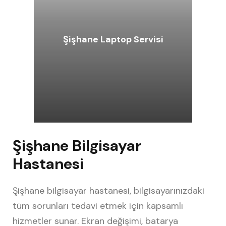
Şişhane Laptop Servisi
Şi
Şişhane Bilgisayar
Hastanesi
Şişhane bilgisayar hastanesi, bilgisayarınızdaki
tüm sorunları tedavi etmek için kapsamlı
hizmetler sunar. Ekran değişimi, batarya